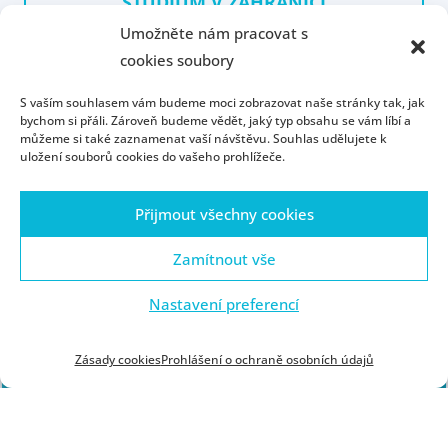
STUDIUM V ZAHRANIČÍ
Umožněte nám pracovat s
DOKTORSKÉ STUDIUM
cookies soubory
DOKTORSKÉ SEMINÁŘE
S vaším souhlasem vám budeme moci zobrazovat naše stránky tak, jak
bychom si přáli. Zároveň budeme vědět, jaký typ obsahu se vám líbí a
můžeme si také zaznamenat vaší návštěvu. Souhlas udělujete k
uložení souborů cookies do vašeho prohlížeče.
Přijmout všechny cookies
Zamítnout vše
Bakalářský program
Nastavení preferencí
FILOZOFIE
Zásady cookies
Prohlášení o ochraně osobních údajů