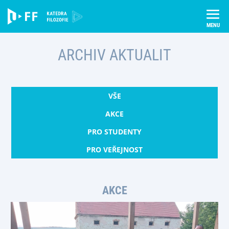
Skip
Úvod
Katedra filozofie
Aktuality
to
content
ARCHIV AKTUALIT
VŠE
AKCE
PRO STUDENTY
PRO VEŘEJNOST
AKCE