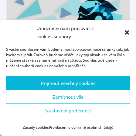
Umožněte nám pracovat s
cookies soubory
S vaším souhlasem vám budeme moci zobrazovat naše stránky tak, jak
bychom si přáli. Zároveň budeme vědět, jaký typ obsahu se vám líbí a
můžeme si také zaznamenat vaší návštěvu. Souhlas udělujete k
HOLISTIC REPRESENTATION IN LLMS
uložení souborů cookies do vašeho prohlížeče.
Přijmout všechny cookies
Zamítnout vše
Nastavení preferencí
Zásady cookies
Prohlášení o ochraně osobních údajů