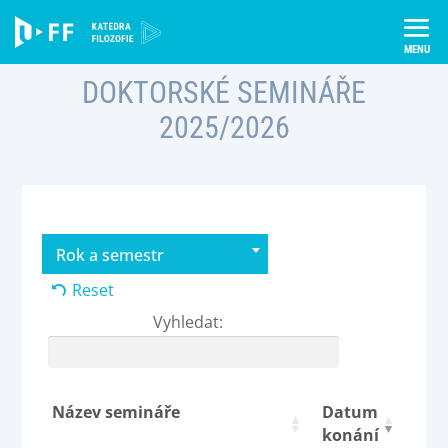
Skip
Úvod
Studium
Pro studenty
Doktorské semináře
to
content
DOKTORSKÉ SEMINÁŘE
2025/2026
Rok a semestr
Reset
Vyhledat:
Název semináře
Datum
konání