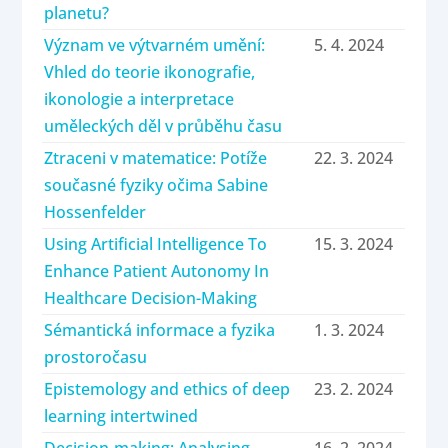
planetu?
Význam ve výtvarném umění:
5. 4. 2024
Vhled do teorie ikonografie,
ikonologie a interpretace
uměleckých děl v průběhu času
Ztraceni v matematice: Potíže
22. 3. 2024
současné fyziky očima Sabine
Hossenfelder
Using Artificial Intelligence To
15. 3. 2024
Enhance Patient Autonomy In
Healthcare Decision-Making
Sémantická informace a fyzika
1. 3. 2024
prostoročasu
Epistemology and ethics of deep
23. 2. 2024
learning intertwined
Decision-making: Analysing
16. 2. 2024