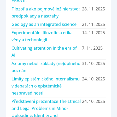
PRVA II.
Filozofia ako pojmové inžinierstvo:
28. 11. 2025
predpoklady a nástrahy
Geology as an integrated science
21. 11. 2025
Experimentální filozofie a etika
14. 11. 2025
vědy a technologií
Cultivating attention in the era of
7. 11. 2025
AI
Axiomy neboli základy (ne)úplného
31. 10. 2025
poznání
Limity epistémického internalismu
24. 10. 2025
v debatách o epistémické
nespravedlnosti
Představení prezentace The Ethical
24. 10. 2025
and Legal Problems in Mind-
Uploading: Identity and