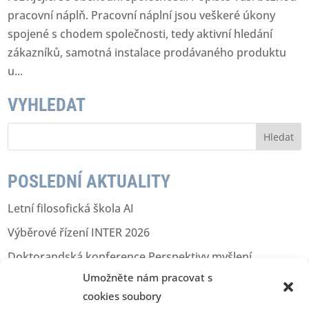
pracovní náplň. Pracovní náplní jsou veškeré úkony
spojené s chodem společnosti, tedy aktivní hledání
zákazníků, samotná instalace prodávaného produktu
u...
VYHLEDAT
V
y
h
l
POSLEDNÍ AKTUALITY
e
d
Letní filosofická škola AI
á
v
Výběrové řízení INTER 2026
á
n
Doktorandská konference Perspektivy myšlení
í
Umožněte nám pracovat s
Holistic Representation in LLMs
cookies soubory
Výjezdní kafkovská konference