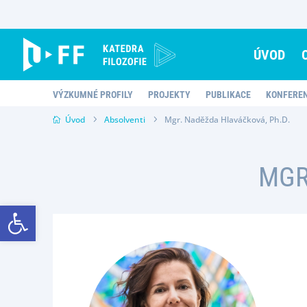
Skip
to
content
ÚVOD
VÝZKUMNÉ PROFILY
PROJEKTY
PUBLIKACE
KONFERE
Úvod
Absolventi
Mgr. Naděžda Hlaváčková, Ph.D.
MGR
Open toolbar