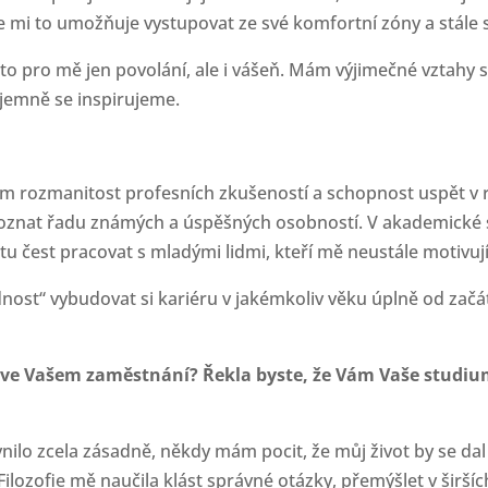
 mi to umožňuje vystupovat ze své komfortní zóny a stále 
to pro mě jen povolání, ale i vášeň. Mám výjimečné vztahy s
jemně se inspirujeme.
m rozmanitost profesních zkušeností a schopnost uspět v r
oznat řadu známých a úspěšných osobností. V akademické s
 tu čest pracovat s mladými lidmi, kteří mě neustále motivují
nost“ vybudovat si kariéru v jakémkoliv věku úplně od začátku 
t ve Vašem zaměstnání? Řekla byste, že Vám Vaše studium
vnilo zcela zásadně, někdy mám pocit, že můj život by se da
Filozofie mě naučila klást správné otázky, přemýšlet v širší