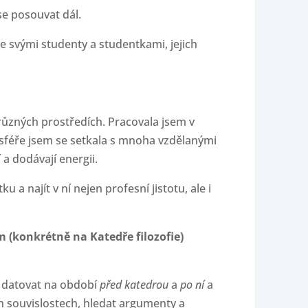
se posouvat dál.
e svými studenty a studentkami, jejich
ůzných prostředích. Pracovala jsem v
féře jsem se setkala s mnoha vzdělanými
 a dodávají energii.
a najít v ní nejen profesní jistotu, ale i
 (konkrétně na Katedře filozofie)
l datovat na období
před katedrou
a
po ní
a
ch souvislostech, hledat argumenty a