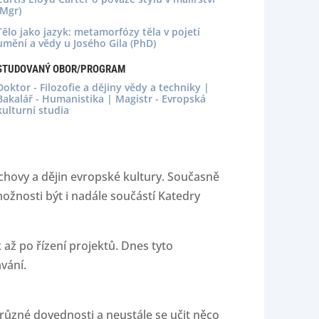
(Mgr)
Tělo jako jazyk: metamorfózy těla v pojetí
umění a vědy u Josého Gila (PhD)
STUDOVANÝ OBOR/PROGRAM
Doktor - Filozofie a dějiny vědy a techniky |
Bakalář - Humanistika | Magistr - Evropská
kulturní studia
chovy a dějin evropské kultury. Současně
ožnosti být i nadále součástí Katedry
ž po řízení projektů. Dnes tyto
vání.
 různé dovednosti a neustále se učit něco