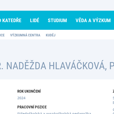
O KATEDŘE
LIDÉ
STUDIUM
VĚDA A VÝZKUM
NCE
VÝZKUMNÁ CENTRA
KUDĚJ
. NADĚŽDA HLAVÁČKOVÁ, P
ROK UKONČENÍ
2024
PRACOVNÍ POZICE
Středoškolská a vysokoškolská pedagožka