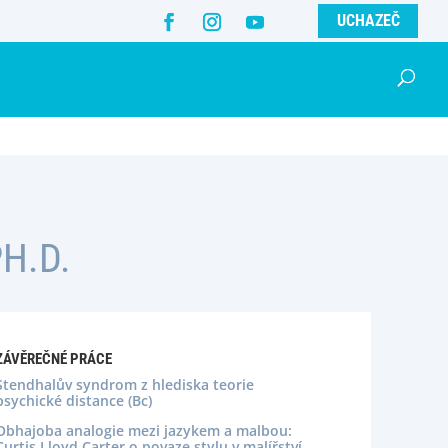
UCHAZEČ
H.D.
ZÁVĚREČNÉ PRÁCE
Stendhalův syndrom z hlediska teorie
psychické distance (Bc)
Obhajoba analogie mezi jazykem a malbou:
Curtis Lloyd Carter o povaze stylu v malířství