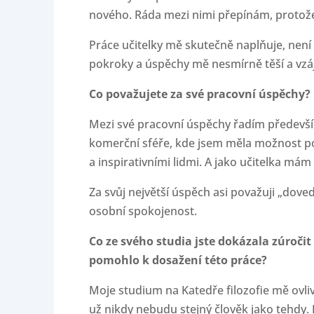
nového. Ráda mezi nimi přepínám, protože
Práce učitelky mě skutečně naplňuje, není 
pokroky a úspěchy mě nesmírně těší a vzá
Co považujete za své pracovní úspěchy?
Mezi své pracovní úspěchy řadím předevší
komerční sféře, kde jsem měla možnost p
a inspirativními lidmi. A jako učitelka mám
Za svůj největší úspěch asi považuji „doved
osobní spokojenost.
Co ze svého studia jste dokázala zúroči
pomohlo k dosažení této práce?
Moje studium na Katedře filozofie mě ovli
už nikdy nebudu stejný člověk jako tehdy. 