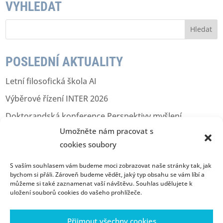
VYHLEDAT
V
y
h
l
POSLEDNÍ AKTUALITY
e
d
Letní filosofická škola AI
á
v
Výběrové řízení INTER 2026
á
n
Doktorandská konference Perspektivy myšlení
í
Umožněte nám pracovat s
Holistic Representation in LLMs
cookies soubory
Výjezdní kafkovská konference
S vaším souhlasem vám budeme moci zobrazovat naše stránky tak, jak
bychom si přáli. Zároveň budeme vědět, jaký typ obsahu se vám líbí a
můžeme si také zaznamenat vaší návštěvu. Souhlas udělujete k
uložení souborů cookies do vašeho prohlížeče.
Úvod
Kontakt
Konzultační hodiny
Přijmout všechny cookies