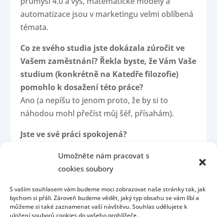
průmysl 4.0 a výš, matematické modely a
automatizace jsou v marketingu velmi oblíbená
témata.
Co ze svého studia jste dokázala zúročit ve
Vašem zaměstnání? Řekla byste, že Vám Vaše
studium (konkrétně na Katedře filozofie)
pomohlo k dosažení této práce?
Ano (a nepíšu to jenom proto, že by si to
náhodou mohl přečíst můj šéf, přísahám).
Jste ve své práci spokojená?
Ano.
Umožněte nám pracovat s
cookies soubory
S vaším souhlasem vám budeme moci zobrazovat naše stránky tak, jak
bychom si přáli. Zároveň budeme vědět, jaký typ obsahu se vám líbí a
můžeme si také zaznamenat vaší návštěvu. Souhlas udělujete k
uložení souborů cookies do vašeho prohlížeče.