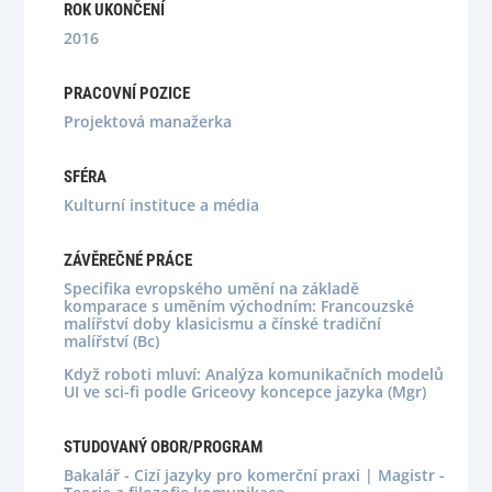
ROK UKONČENÍ
2016
PRACOVNÍ POZICE
Projektová manažerka
SFÉRA
Kulturní instituce a média
ZÁVĚREČNÉ PRÁCE
Specifika evropského umění na základě
komparace s uměním východním: Francouzské
malířství doby klasicismu a čínské tradiční
malířství (Bc)
Když roboti mluví: Analýza komunikačních modelů
UI ve sci-fi podle Griceovy koncepce jazyka (Mgr)
STUDOVANÝ OBOR/PROGRAM
Bakalář - Cizí jazyky pro komerční praxi | Magistr -