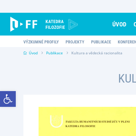
Skip
to
content
ÚVOD
VÝZKUMNÉ PROFILY
PROJEKTY
PUBLIKACE
KONFERE
Úvod
Publikace
Kultura a vědecká racionalita
KUL
Open toolbar