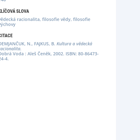
KLÍČOVÁ SLOVA
vědecká racionalita, filosofie vědy, filosofie
výchovy
CITACE
DEMJANČUK, N., FAJKUS, B.
Kultura a vědecká
racionalita.
Dobrá Voda : Aleš Čeněk, 2002. ISBN: 80-86473-
24-4.