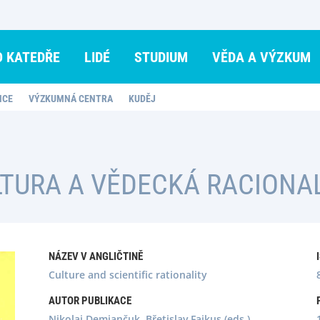
O KATEDŘE
LIDÉ
STUDIUM
VĚDA A VÝZKUM
NCE
VÝZKUMNÁ CENTRA
KUDĚJ
TURA A VĚDECKÁ RACIONA
NÁZEV V ANGLIČTINĚ
Culture and scientific rationality
AUTOR PUBLIKACE
Nikolaj Demjančuk, Břetislav Fajkus (eds.)