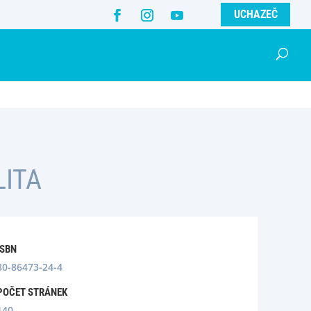
UCHAZEČ
LITA
ISBN
80-86473-24-4
POČET STRÁNEK
140