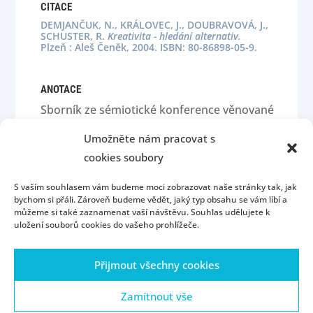
CITACE
DEMJANČUK, N., KRÁLOVEC, J., DOUBRAVOVÁ, J.,
SCHUSTER, R.
Kreativita - hledání alternativ.
Plzeň : Aleš Čeněk, 2004. ISBN: 80-86898-05-9.
ANOTACE
Sborník ze sémiotické konference věnované
osobnosti a dílu pátera J. Zvěřiny.
Umožněte nám pracovat s
cookies soubory
S vaším souhlasem vám budeme moci zobrazovat naše stránky tak, jak
bychom si přáli. Zároveň budeme vědět, jaký typ obsahu se vám líbí a
můžeme si také zaznamenat vaší návštěvu. Souhlas udělujete k
uložení souborů cookies do vašeho prohlížeče.
Úvod
Kontakt
Konzultační hodiny
Přijmout všechny cookies
Přijímací řízení
Portál ZČU
Webmail
ZČU
Zásady cookies (EU)
Zamítnout vše