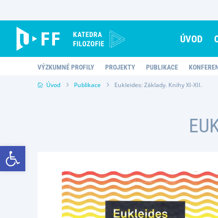
Skip
to
content
ÚVOD
VÝZKUMNÉ PROFILY
PROJEKTY
PUBLIKACE
KONFERE
Úvod
Publikace
Eukleides: Základy. Knihy XI-XII.
EUK
Open toolbar