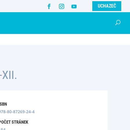
UCHAZEČ
XII.
ISBN
978-80-87269-24-4
POČET STRÁNEK
154