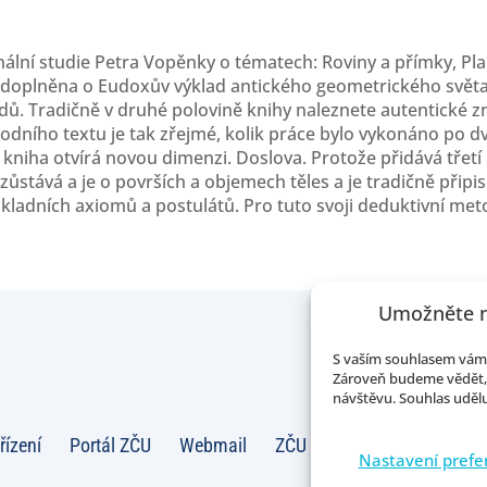
nální studie Petra Vopěnky o tématech: Roviny a přímky, Pla
e doplněna o Eudoxův výklad antického geometrického svět
adů. Tradičně v druhé polovině knihy naleznete autentické
odního textu je tak zřejmé, kolik práce bylo vykonáno po dvě 
 kniha otvírá novou dimenzi. Doslova. Protože přidává třetí
zůstává a je o površích a objemech těles a je tradičně při
kladních axiomů a postulátů. Pro tuto svoji deduktivní met
Umožněte n
S vaším souhlasem vám 
Zároveň budeme vědět, 
návštěvu. Souhlas udělu
řízení
Portál ZČU
Webmail
ZČU
Zásady cookies (EU
Nastavení prefe