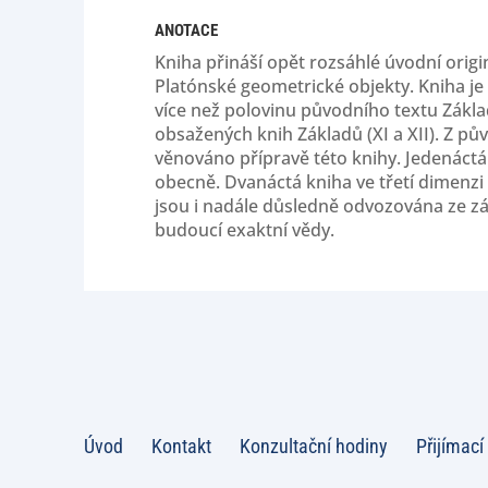
ANOTACE
Kniha přináší opět rozsáhlé úvodní origi
Platónské geometrické objekty. Kniha j
více než polovinu původního textu Zákl
obsažených knih Základů (XI a XII). Z pův
věnováno přípravě této knihy. Jedenáctá
obecně. Dvanáctá kniha ve třetí dimenzi 
jsou i nadále důsledně odvozována ze zá
budoucí exaktní vědy.
Úvod
Kontakt
Konzultační hodiny
Přijímací 