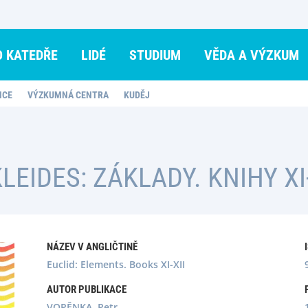
O KATEDŘE
LIDÉ
STUDIUM
VĚDA A VÝZKUM
NCE
VÝZKUMNÁ CENTRA
KUDĚJ
LEIDES: ZÁKLADY. KNIHY XI-
NÁZEV V ANGLIČTINĚ
Euclid: Elements. Books XI-XII
AUTOR PUBLIKACE
VOPĚNKA, Petr