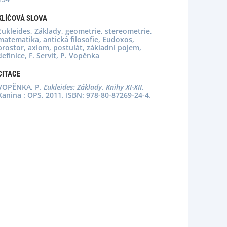
KLÍČOVÁ SLOVA
Eukleides, Základy, geometrie, stereometrie,
matematika, antická filosofie, Eudoxos,
prostor, axiom, postulát, základní pojem,
definice, F. Servít, P. Vopěnka
CITACE
VOPĚNKA, P.
Eukleides: Základy. Knihy XI-XII.
Kanina : OPS, 2011. ISBN: 978-80-87269-24-4.