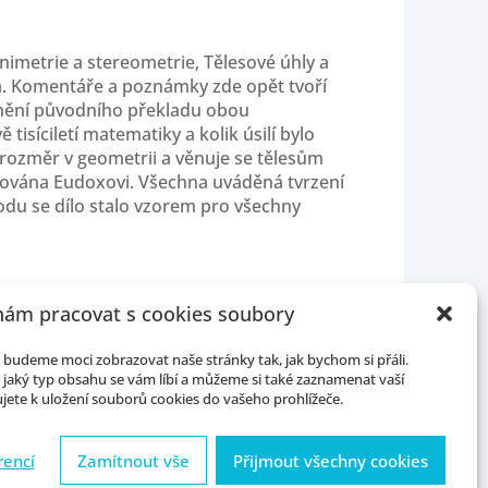
nimetrie a stereometrie, Tělesové úhly a
a. Komentáře a poznámky zde opět tvoří
 znění původního překladu obou
tisíciletí matematiky a kolik úsilí bylo
 rozměr v geometrii a věnuje se tělesům
pisována Eudoxovi. Všechna uváděná tvrzení
odu se dílo stalo vzorem pro všechny
ám pracovat s cookies soubory
budeme moci zobrazovat naše stránky tak, jak bychom si přáli.
jaký typ obsahu se vám líbí a můžeme si také zaznamenat vaší
jete k uložení souborů cookies do vašeho prohlížeče.
)
rencí
Zamítnout vše
Přijmout všechny cookies