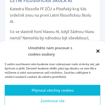
LETNÍ FILOSOFICKÁ ŠKOLA AI
Katedra filozofie FF ZČU a Plzeňský kraj Vás
srdečně zvou na první Letní filosofickou školu
AI.
Co se vlastně honí hlavou AI, když žádnou hlavu
nemá? Nemohla by náhodou být vševědoucí,
když má odpověď na všechno? Má vlastní
Umožněte nám pracovat s
názor? A čím se vlastně liší od lidí, kteří také
cookies soubory
nemyslí a jenom se tak tváří?
S vaším souhlasem vám budeme moci zobrazovat naše stránky tak, jak
Nevíte? Na Letní filosofické škole to můžete
bychom si přáli. Zároveň budeme vědět, jaký typ obsahu se vám líbí a
můžeme si také zaznamenat vaší návštěvu. Souhlas udělujete k
zjistit. Na jednom místě se potká filosofie,
uložení souborů cookies do vašeho prohlížeče.
umělá inteligence a studentstvo. Čekají Vás
přednášky, experimenty a bouřlivé debaty o
Přijmout všechny cookies
tom, jestli má chatbot duši a kolik filosofů je
potřeba k definici jednoho algoritmu.
Zamítnout vše