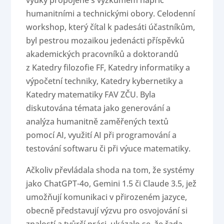
výuky propojené s výzkumem napříč
humanitními a technickými obory. Celodenní
workshop, který čítal k padesáti účastníkům,
byl pestrou mozaikou jedenácti příspěvků
akademických pracovníků a doktorandů
z Katedry filozofie FF, Katedry informatiky a
výpočetní techniky, Katedry kybernetiky a
Katedry matematiky FAV ZČU. Byla
diskutována témata jako generování a
analýza humanitně zaměřených textů
pomocí AI, využití AI při programování a
testování softwaru či při výuce matematiky.
Ačkoliv převládala shoda na tom, že systémy
jako ChatGPT-4o, Gemini 1.5 či Claude 3.5, jež
umožňují komunikaci v přirozeném jazyce,
obecně představují výzvu pro osvojování si