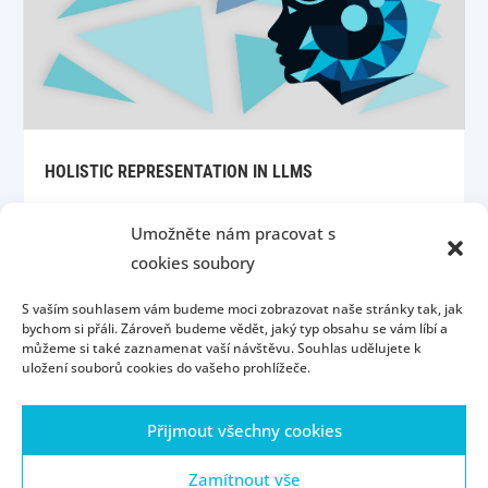
HOLISTIC REPRESENTATION IN LLMS
Umožněte nám pracovat s
cookies soubory
S vaším souhlasem vám budeme moci zobrazovat naše stránky tak, jak
bychom si přáli. Zároveň budeme vědět, jaký typ obsahu se vám líbí a
můžeme si také zaznamenat vaší návštěvu. Souhlas udělujete k
uložení souborů cookies do vašeho prohlížeče.
Úvod
Kontakt
Konzultační hodiny
Přijmout všechny cookies
Přijímací řízení
Portál ZČU
Webmail
ZČU
Zásady cookies (EU)
Zamítnout vše