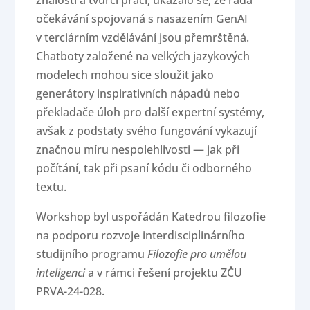
znalostí a tvůrčí práci, ukázalo se, že řada
očekávání spojovaná s nasazením GenAI
v terciárním vzdělávání jsou přemrštěná.
Chatboty založené na velkých jazykových
modelech mohou sice sloužit jako
generátory inspirativních nápadů nebo
překladače úloh pro další expertní systémy,
avšak z podstaty svého fungování vykazují
značnou míru nespolehlivosti — jak při
počítání, tak při psaní kódu či odborného
textu.
Workshop byl uspořádán Katedrou filozofie
na podporu rozvoje interdisciplinárního
studijního programu
Filozofie pro umělou
inteligenci
a v rámci řešení projektu ZČU
PRVA-24-028.