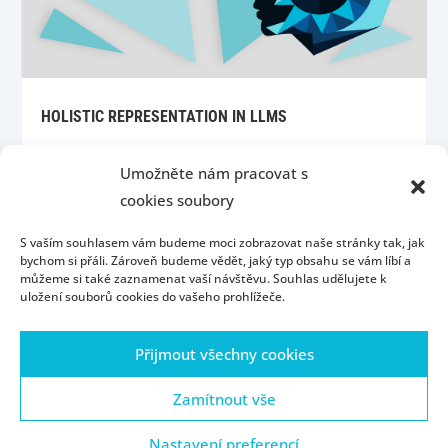
HOLISTIC REPRESENTATION IN LLMS
Umožněte nám pracovat s
cookies soubory
S vaším souhlasem vám budeme moci zobrazovat naše stránky tak, jak
bychom si přáli. Zároveň budeme vědět, jaký typ obsahu se vám líbí a
můžeme si také zaznamenat vaší návštěvu. Souhlas udělujete k
uložení souborů cookies do vašeho prohlížeče.
Úvod
Kontakt
Konzultační hodiny
Přijmout všechny cookies
Přijímací řízení
Portál ZČU
Webmail
ZČU
Zásady cookies (EU)
Zamítnout vše
Nastavení preferencí