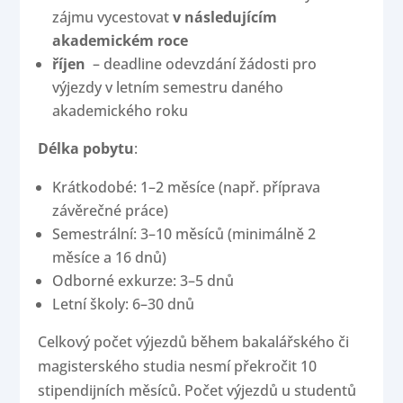
zájmu vycestovat
v následujícím
akademickém roce
říjen
– deadline odevzdání žádosti pro
výjezdy v letním semestru daného
akademického roku
Délka pobytu
:
Krátkodobé: 1–2 měsíce (např. příprava
závěrečné práce)
Semestrální: 3–10 měsíců (minimálně 2
měsíce a 16 dnů)
Odborné exkurze: 3–5 dnů
Letní školy: 6–30 dnů
Celkový počet výjezdů během bakalářského či
magisterského studia nesmí překročit 10
stipendijních měsíců. Počet výjezdů u studentů