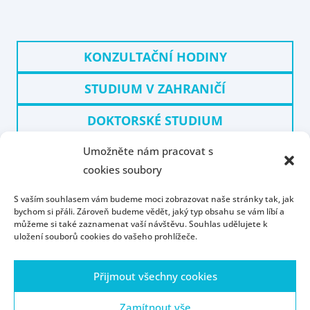
KONZULTAČNÍ HODINY
STUDIUM V ZAHRANIČÍ
DOKTORSKÉ STUDIUM
Umožněte nám pracovat s
DOKTORSKÉ SEMINÁŘE
cookies soubory
S vaším souhlasem vám budeme moci zobrazovat naše stránky tak, jak
bychom si přáli. Zároveň budeme vědět, jaký typ obsahu se vám líbí a
můžeme si také zaznamenat vaší návštěvu. Souhlas udělujete k
uložení souborů cookies do vašeho prohlížeče.
Úvod
Kontakt
Konzultační hodiny
Přijmout všechny cookies
Přijímací řízení
Portál ZČU
Webmail
ZČU
Zásady cookies (EU)
Zamítnout vše