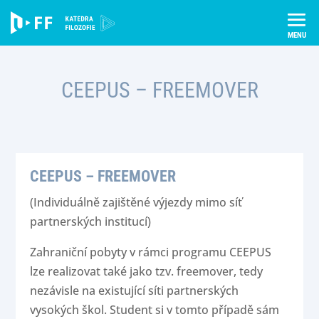
Skip
Úvod
Studium
Pro studenty
Studium v zahraničí
to
CEEPUS - Freemover
content
CEEPUS – FREEMOVER
CEEPUS – FREEMOVER
(Individuálně zajištěné výjezdy mimo síť
partnerských institucí)
Zahraniční pobyty v rámci programu CEEPUS
lze realizovat také jako tzv. freemover, tedy
nezávisle na existující síti partnerských
vysokých škol. Student si v tomto případě sám