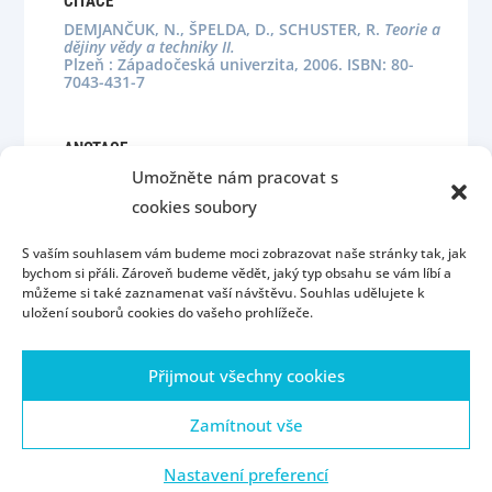
CITACE
DEMJANČUK, N., ŠPELDA, D., SCHUSTER, R.
Teorie a
dějiny vědy a techniky II.
Plzeň : Západočeská univerzita, 2006. ISBN: 80-
7043-431-7
ANOTACE
Umožněte nám pracovat s
cookies soubory
S vaším souhlasem vám budeme moci zobrazovat naše stránky tak, jak
bychom si přáli. Zároveň budeme vědět, jaký typ obsahu se vám líbí a
můžeme si také zaznamenat vaší návštěvu. Souhlas udělujete k
uložení souborů cookies do vašeho prohlížeče.
Úvod
Kontakt
Konzultační hodiny
Přijmout všechny cookies
Přijímací řízení
Portál ZČU
Webmail
ZČU
Zásady cookies (EU)
Zamítnout vše
Nastavení preferencí