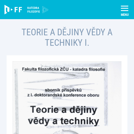
Skip
Úvod
Publikace
Teorie a dějiny vědy a techniky I.
to
content
TEORIE A DĚJINY VĚDY A
TECHNIKY I.