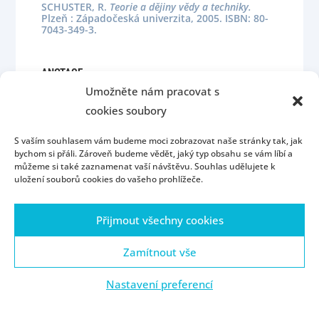
SCHUSTER, R.
Teorie a dějiny vědy a techniky.
Plzeň : Západočeská univerzita, 2005. ISBN: 80-
7043-349-3.
ANOTACE
Umožněte nám pracovat s
cookies soubory
S vaším souhlasem vám budeme moci zobrazovat naše stránky tak, jak
bychom si přáli. Zároveň budeme vědět, jaký typ obsahu se vám líbí a
můžeme si také zaznamenat vaší návštěvu. Souhlas udělujete k
uložení souborů cookies do vašeho prohlížeče.
Úvod
Kontakt
Konzultační hodiny
Přijmout všechny cookies
Přijímací řízení
Portál ZČU
Webmail
ZČU
Zásady cookies (EU)
Zamítnout vše
Nastavení preferencí