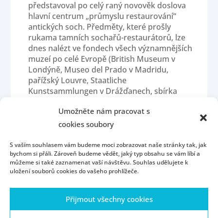
představoval po celý raný novověk doslova
hlavní centrum „průmyslu restaurování“
antických soch. Předměty, které prošly
rukama tamních sochařů-restaurátorů, lze
dnes nalézt ve fondech všech významnějších
muzeí po celé Evropě (British Museum v
Londýně, Museo del Prado v Madridu,
pařížský Louvre, Staatliche
Kunstsammlungen v Drážďanech, sbírka
antického umění v Berlíně a celá řada dalších).
Umožněte nám pracovat s
cookies soubory
S vaším souhlasem vám budeme moci zobrazovat naše stránky tak, jak
bychom si přáli. Zároveň budeme vědět, jaký typ obsahu se vám líbí a
můžeme si také zaznamenat vaší návštěvu. Souhlas udělujete k
uložení souborů cookies do vašeho prohlížeče.
Úvod
Kontakt
Konzultační hodiny
Přijmout všechny cookies
Přijímací řízení
Portál ZČU
Webmail
ZČU
Zásady cookies (EU)