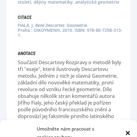
století, dějiny matematiky, analytická geometrie
CITACE
FIALA, J.
René Descartes: Geometrie.
Praha : OIKOYMENH, 2010. ISBN: 978-80-7298-313-
1.
ANOTACE
Součástí Descartovy Rozpravy o metodě byly
tři "eseje", které ilus­trovaly Descartovu
metodu. Jedním z nich je slavná Geometrie,
zá­kladní dílo novověké matematiky, první
revoluce od vzniku řecké geometrie. Dílo
obsahuje několik stran komentářů autora
Jiřího Fialy, jeho český překlad je pořízen
podle původního fran­couzského znění a
doprovází jej faksimile prvního latinského
pře­kladu podle vydání z roku 1683
Umožněte nám pracovat s