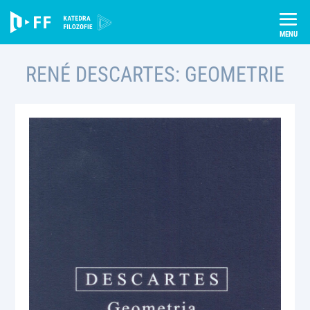
Skip
Úvod
Publikace
René Descartes: Geometrie
to
content
RENÉ DESCARTES: GEOMETRIE