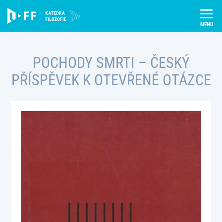
Skip
Úvod
Publikace
to
Pochody smrti – český příspěvek k otevřené otázce
content
POCHODY SMRTI – ČESKÝ
PŘÍSPĚVEK K OTEVŘENÉ OTÁZCE