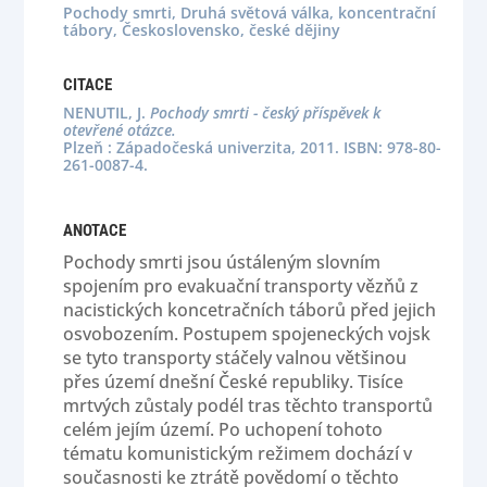
Pochody smrti, Druhá světová válka, koncentrační
tábory, Československo, české dějiny
CITACE
NENUTIL, J.
Pochody smrti - český příspěvek k
otevřené otázce.
Plzeň : Západočeská univerzita, 2011. ISBN: 978-80-
261-0087-4.
ANOTACE
Pochody smrti jsou ústáleným slovním
spojením pro evakuační transporty vězňů z
nacistických koncetračních táborů před jejich
osvobozením. Postupem spojeneckých vojsk
se tyto transporty stáčely valnou většinou
přes území dnešní České republiky. Tisíce
mrtvých zůstaly podél tras těchto transportů
celém jejím území. Po uchopení tohoto
tématu komunistickým režimem dochází v
současnosti ke ztrátě povědomí o těchto