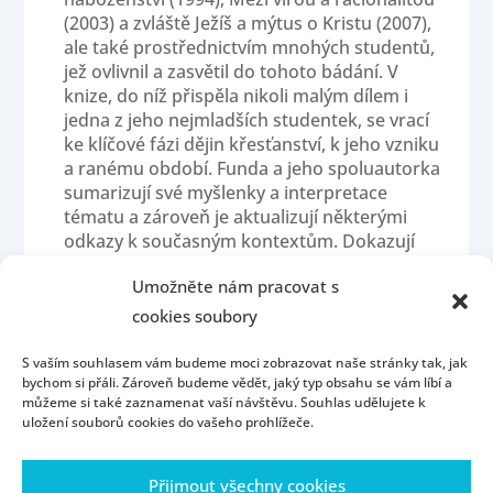
(2003) a zvláště Ježíš a mýtus o Kristu (2007),
ale také prostřednictvím mnohých studentů,
jež ovlivnil a zasvětil do tohoto bádání. V
knize, do níž přispěla nikoli malým dílem i
jedna z jeho nejmladších studentek, se vrací
ke klíčové fázi dějin křesťanství, k jeho vzniku
a ranému období. Funda a jeho spoluautorka
sumarizují své myšlenky a interpretace
tématu a zároveň je aktualizují některými
odkazy k současným kontextům. Dokazují
tak, že jde o stále otevřené a živé téma.
Umožněte nám pracovat s
cookies soubory
S vaším souhlasem vám budeme moci zobrazovat naše stránky tak, jak
bychom si přáli. Zároveň budeme vědět, jaký typ obsahu se vám líbí a
můžeme si také zaznamenat vaší návštěvu. Souhlas udělujete k
uložení souborů cookies do vašeho prohlížeče.
Úvod
Kontakt
Konzultační hodiny
Přijmout všechny cookies
Přijímací řízení
Portál ZČU
Webmail
ZČU