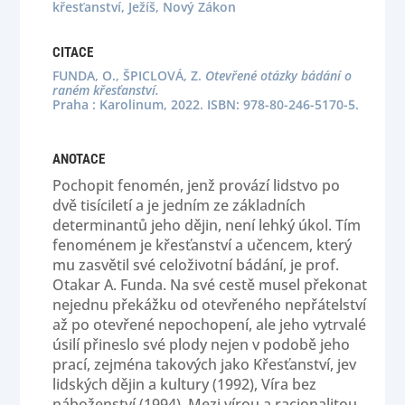
křesťanství, Ježíš, Nový Zákon
CITACE
FUNDA, O., ŠPICLOVÁ, Z.
Otevřené otázky bádání o
raném křesťanství.
Praha : Karolinum, 2022. ISBN: 978-80-246-5170-5.
ANOTACE
Pochopit fenomén, jenž provází lidstvo po
dvě tisíciletí a je jedním ze základních
determinantů jeho dějin, není lehký úkol. Tím
fenoménem je křesťanství a učencem, který
mu zasvětil své celoživotní bádání, je prof.
Otakar A. Funda. Na své cestě musel překonat
nejednu překážku od otevřeného nepřátelství
až po otevřené nepochopení, ale jeho vytrvalé
úsilí přineslo své plody nejen v podobě jeho
prací, zejména takových jako Křesťanství, jev
lidských dějin a kultury (1992), Víra bez
náboženství (1994), Mezi vírou a racionalitou