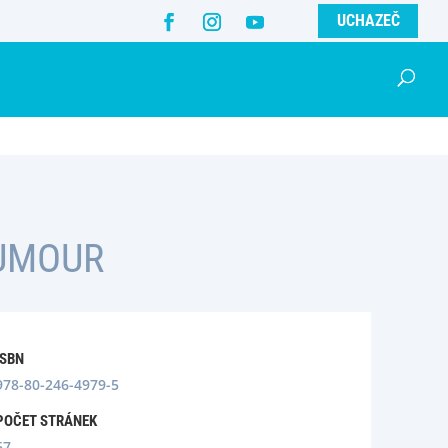
UCHAZEČ
HUMOUR
ISBN
978-80-246-4979-5
POČET STRÁNEK
67