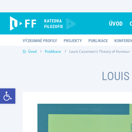
Skip
to
content
ÚVOD
VÝZKUMNÉ PROFILY
PROJEKTY
PUBLIKACE
KONFERE
Úvod
Publikace
Louis Cazamian’s Theory of Humour
LOUIS
Open toolbar