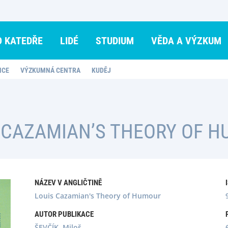
O KATEDŘE
LIDÉ
STUDIUM
VĚDA A VÝZKUM
NCE
VÝZKUMNÁ CENTRA
KUDĚJ
 CAZAMIAN’S THEORY OF 
NÁZEV V ANGLIČTINĚ
Louis Cazamian's Theory of Humour
AUTOR PUBLIKACE
ŠEVČÍK, Miloš