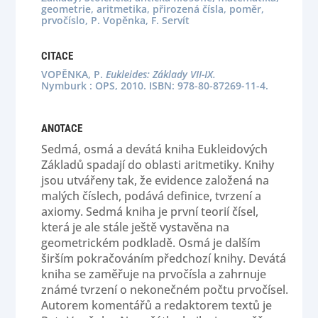
geometrie, aritmetika, přirozená čísla, poměr,
prvočíslo, P. Vopěnka, F. Servít
CITACE
VOPĚNKA, P.
Eukleides: Základy VII-IX.
Nymburk : OPS, 2010. ISBN: 978-80-87269-11-4.
ANOTACE
Sedmá, osmá a devátá kniha Eukleidových
Základů spadají do oblasti aritmetiky. Knihy
jsou utvářeny tak, že evidence založená na
malých číslech, podává definice, tvrzení a
axiomy. Sedmá kniha je první teorií čísel,
která je ale stále ještě vystavěna na
geometrickém podkladě. Osmá je dalším
širším pokračováním předchozí knihy. Devátá
kniha se zaměřuje na prvočísla a zahrnuje
známé tvrzení o nekonečném počtu prvočísel.
Autorem komentářů a redaktorem textů je