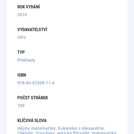
ROK VYDÁNÍ
2010
VYDAVATELSTVÍ
OPS
TYP
Překlady
ISBN
978-80-87269-11-4
POČET STRÁNEK
189
KLÍČOVÁ SLOVA
dějiny matematiky, Eukleides z Alexandrie,
Základy, Stoicheia, antická filosofie, matematika,