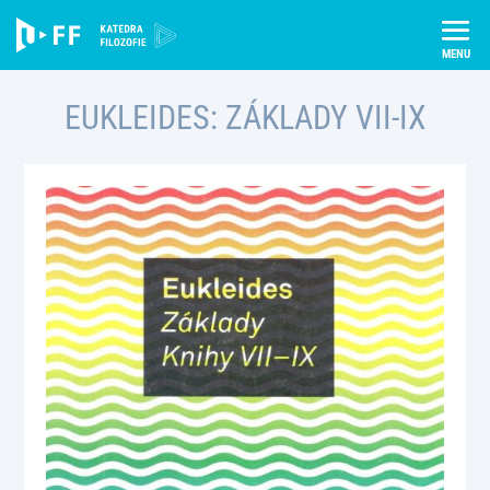
Skip
Úvod
Publikace
Eukleides: Základy VII-IX
to
content
EUKLEIDES: ZÁKLADY VII-IX