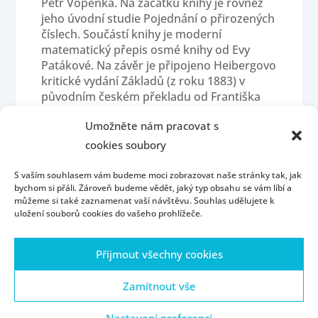
Petr Vopěnka. Na začátku knihy je rovněž
jeho úvodní studie Pojednání o přirozených
číslech. Součástí knihy je moderní
matematický přepis osmé knihy od Evy
Patákové. Na závěr je připojeno Heibergovo
kritické vydání Základů (z roku 1883) v
původním českém překladu od Františka
Servíta (z roku 1907).
Umožněte nám pracovat s
cookies soubory
S vaším souhlasem vám budeme moci zobrazovat naše stránky tak, jak
bychom si přáli. Zároveň budeme vědět, jaký typ obsahu se vám líbí a
můžeme si také zaznamenat vaší návštěvu. Souhlas udělujete k
uložení souborů cookies do vašeho prohlížeče.
Úvod
Kontakt
Konzultační hodiny
Přijmout všechny cookies
Přijímací řízení
Portál ZČU
Webmail
ZČU
Zásady cookies (EU)
Zamítnout vše
Nastavení preferencí