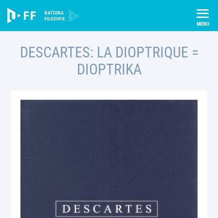
Skip
Úvod
Publikace
Descartes: La dioptrique = Dioptrika
to
content
DESCARTES: LA DIOPTRIQUE =
DIOPTRIKA