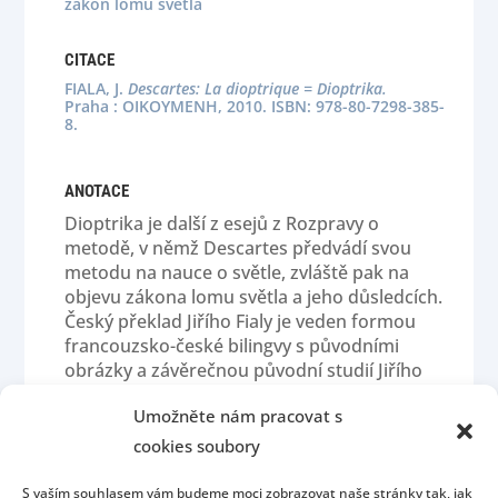
zákon lomu světla
CITACE
FIALA, J.
Descartes: La dioptrique = Dioptrika.
Praha : OIKOYMENH, 2010. ISBN: 978-80-7298-385-
8.
ANOTACE
Dioptrika je další z esejů z Rozpravy o
metodě, v němž Descartes předvádí svou
metodu na nauce o světle, zvláště pak na
objevu zákona lomu světla a jeho důsledcích.
Český překlad Jiřího Fialy je veden formou
francouzsko-české bilingvy s původními
obrázky a závěrečnou původní studií Jiřího
Fialy
Umožněte nám pracovat s
cookies soubory
S vaším souhlasem vám budeme moci zobrazovat naše stránky tak, jak