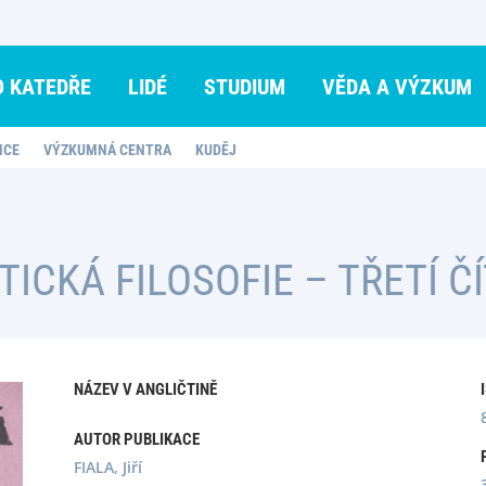
O KATEDŘE
LIDÉ
STUDIUM
VĚDA A VÝZKUM
NCE
VÝZKUMNÁ CENTRA
KUDĚJ
TICKÁ FILOSOFIE – TŘETÍ Č
NÁZEV V ANGLIČTINĚ
AUTOR PUBLIKACE
FIALA, Jiří