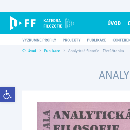
Skip
to
content
ÚVOD
VÝZKUMNÉ PROFILY
PROJEKTY
PUBLIKACE
KONFERE
Úvod
Publikace
Analytická filosofie – Třetí čítanka
ANALY
Open toolbar