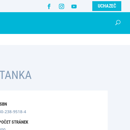
UCHAZEČ
ÍTANKA
ISBN
80-238-9518-4
POČET STRÁNEK
300