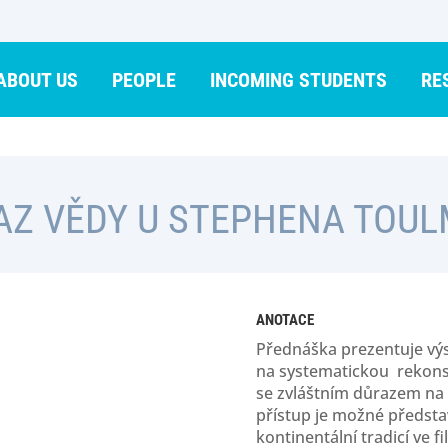
ABOUT US
PEOPLE
INCOMING STUDENTS
RE
AZ VĚDY U STEPHENA TOUL
ANOTACE
Přednáška prezentuje v
na systematickou rekonst
se zvláštním důrazem na 
přístup je možné představ
kontinentální tradicí ve fi