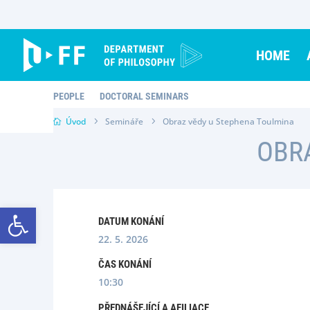
Skip
to
content
HOME
PEOPLE
DOCTORAL SEMINARS
Úvod
Semináře
Obraz vědy u Stephena Toulmina
OBR
Open toolbar
DATUM KONÁNÍ
22. 5. 2026
ČAS KONÁNÍ
10:30
PŘEDNÁŠEJÍCÍ A AFILIACE