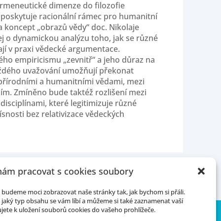
hermeneutické dimenze do filozofie
 poskytuje racionální rámec pro humanitní
 koncept „obrazů vědy“ doc. Nikolaje
ej o dynamickou analýzu toho, jak se různé
vají v praxi vědecké argumentace.
ého empiricismu „zevnitř“ a jeho důraz na
aždého uvažování umožňují překonat
 přírodními a humanitními vědami, mezi
ím. Zmíněno bude taktéž rozlišení mezi
isciplínami, které legitimizuje různé
snosti bez relativizace vědeckých
ám pracovat s cookies soubory
budeme moci zobrazovat naše stránky tak, jak bychom si přáli.
jaký typ obsahu se vám líbí a můžeme si také zaznamenat vaší
jete k uložení souborů cookies do vašeho prohlížeče.