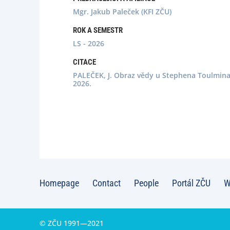
Mgr. Jakub Paleček (KFI ZČU)
ROK A SEMESTR
LS - 2026
CITACE
PALEČEK, J. Obraz vědy u Stephena Toulmina. 
2026.
Homepage
Contact
People
Portál ZČU
W
© ZČU 1991—2021