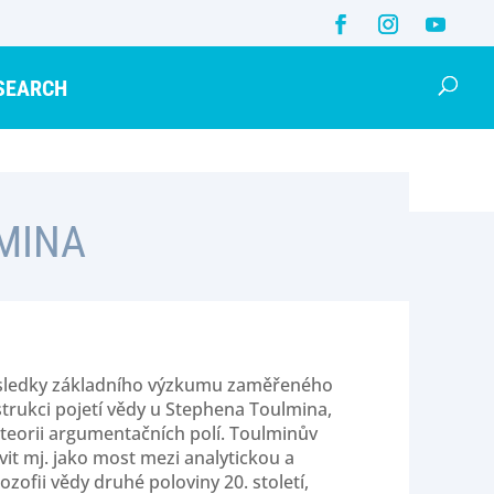
SEARCH
MINA
ýsledky základního výzkumu zaměřeného
rukci pojetí vědy u Stephena Toulmina,
teorii argumentačních polí. Toulminův
it mj. jako most mezi analytickou a
lozofii vědy druhé poloviny 20. století,