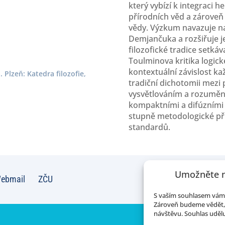
který vybízí k integraci 
přírodních věd a zároveň
vědy. Výzkum navazuje na
Demjančuka a rozšiřuje j
filozofické tradice setká
Toulminova kritika logick
kontextuální závislost k
Plzeň: Katedra filozofie,
tradiční dichotomii mezi
vysvětlováním a rozuměn
kompaktními a difúzními d
stupně metodologické pří
standardů.
Umožněte n
ebmail
ZČU
S vaším souhlasem vám 
Zároveň budeme vědět, 
návštěvu. Souhlas udělu