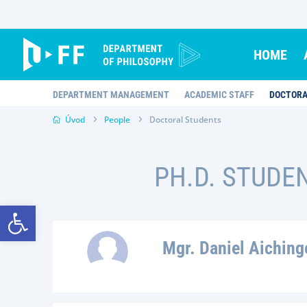
Skip
to
content
HOME
DEPARTMENT MANAGEMENT
ACADEMIC STAFF
DOCTORA
Úvod
People
Doctoral Students
PH.D. STUDE
Open toolbar
Mgr. Daniel Aiching