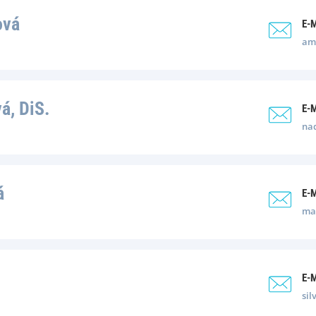
ová
E-
am
á, DiS.
E-
na
á
E-
mar
E-
sil