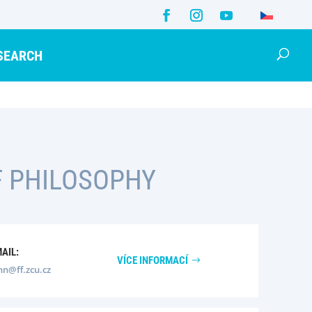
SEARCH
F PHILOSOPHY
MAIL:
VÍCE INFORMACÍ
nn@ff.zcu.cz