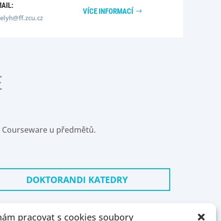
MAIL:
VÍCE INFORMACÍ
elyh@ff.zcu.cz
E
o na Courseware u předmětů.
DOKTORANDI KATEDRY
ám pracovat s cookies soubory