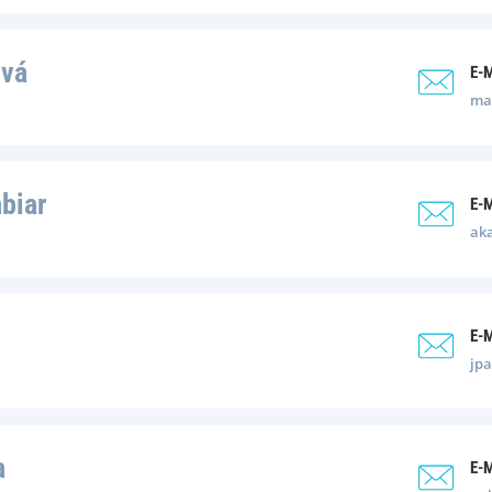
ová
E-
mat
biar
E-
ak
E-
jpa
a
E-