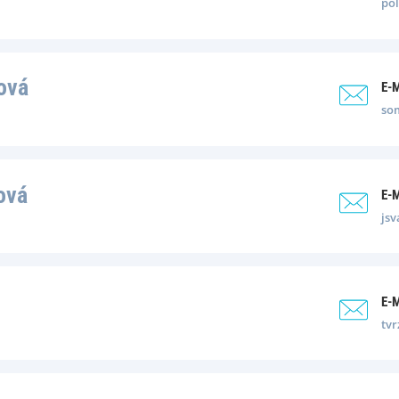
pol
ová
E-
so
ová
E-
jsv
E-
tvr