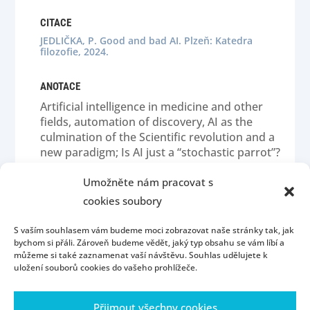
CITACE
JEDLIČKA, P. Good and bad AI. Plzeň: Katedra
filozofie, 2024.
ANOTACE
Artificial intelligence in medicine and other
fields, automation of discovery, AI as the
culmination of the Scientific revolution and a
new paradigm; Is AI just a “stochastic parrot”?
Anthropocentric bias; Technological and
psychosocial risks (Oppenheimer syndrome,
Umožněte nám pracovat s
superintelligence, emotional dependence).
cookies soubory
S vaším souhlasem vám budeme moci zobrazovat naše stránky tak, jak
bychom si přáli. Zároveň budeme vědět, jaký typ obsahu se vám líbí a
můžeme si také zaznamenat vaší návštěvu. Souhlas udělujete k
uložení souborů cookies do vašeho prohlížeče.
Přijmout všechny cookies