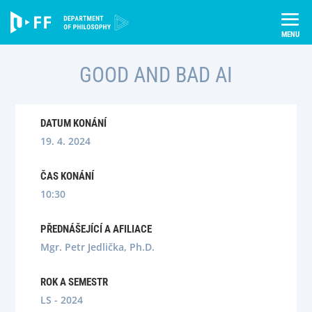
Skip
Úvod
Semináře
Good and bad AI
to
content
GOOD AND BAD AI
DATUM KONÁNÍ
19. 4. 2024
ČAS KONÁNÍ
10:30
PŘEDNÁŠEJÍCÍ A AFILIACE
Mgr. Petr Jedlička, Ph.D.
ROK A SEMESTR
LS - 2024