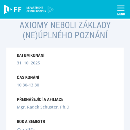
Skip
Úvod
Semináře
to
Axiomy neboli základy (ne)úplného poznání
content
AXIOMY NEBOLI ZÁKLADY
(NE)ÚPLNÉHO POZNÁNÍ
DATUM KONÁNÍ
31. 10. 2025
ČAS KONÁNÍ
10:30-13.30
PŘEDNÁŠEJÍCÍ A AFILIACE
Mgr. Radek Schuster, Ph.D.
ROK A SEMESTR
ZS - 2025