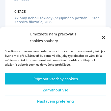
CITACE
Axiomy neboli základy (ne)úplného poznání. Plzeň:
Katedra filozofie, 2025.
Umožněte nám pracovat s
ANOTACE
cookies soubory
Axiomy neboli základy (ne)úplného
S vaším souhlasem vám budeme moci zobrazovat naše stránky tak, jak
poznání
bychom si přáli. Zároveň budeme vědět, jaký typ obsahu se vám líbí a
můžeme si také zaznamenat vaší návštěvu. Souhlas udělujete k
uložení souborů cookies do vašeho prohlížeče.
Přijmout všechny cookies
Homepage
Contact
People
Portál ZČU
Webmail
ZČU
Zamítnout vše
Nastavení preferencí