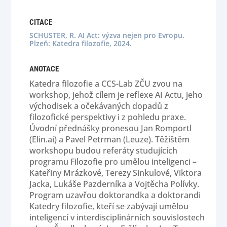
CITACE
SCHUSTER, R. AI Act: výzva nejen pro Evropu.
Plzeň: Katedra filozofie, 2024.
ANOTACE
Katedra filozofie a CCS-Lab ZČU zvou na
workshop, jehož cílem je reflexe AI Actu, jeho
východisek a očekávaných dopadů z
filozofické perspektivy i z pohledu praxe.
Úvodní přednášky pronesou Jan Romportl
(Elin.ai) a Pavel Petrman (Leuze). Těžištěm
workshopu budou referáty studujících
programu Filozofie pro umělou inteligenci –
Kateřiny Mrázkové, Terezy Sinkulové, Viktora
Jacka, Lukáše Pazderníka a Vojtěcha Polívky.
Program uzavřou doktorandka a doktorandi
Katedry filozofie, kteří se zabývají umělou
inteligencí v interdisciplinárních souvislostech