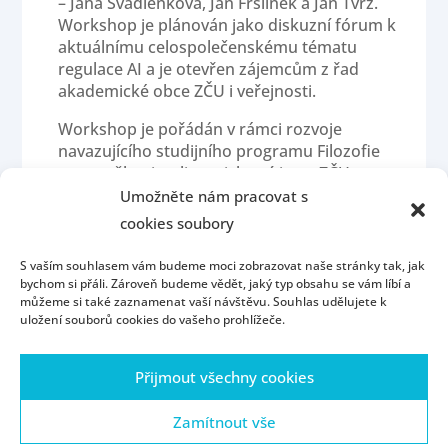
– Jana Švadlenková, Jan Fršlínek a Jan Tvrz.
Workshop je plánován jako diskuzní fórum k
aktuálnímu celospolečenskému tématu
regulace AI a je otevřen zájemcům z řad
akademické obce ZČU i veřejnosti.
Workshop je pořádán v rámci rozvoje
navazujícího studijního programu Filozofie
pro umělou inteligenci, který je na ZČU
realizován ve spolupráci Katedry filozofie,
Umožněte nám pracovat s
Katedry kybernetiky a Katedry informatiky a
cookies soubory
výpočetní techniky od roku 2021.
S vaším souhlasem vám budeme moci zobrazovat naše stránky tak, jak
Program
bychom si přáli. Zároveň budeme vědět, jaký typ obsahu se vám líbí a
workshopu:
https://fb.me/e/1QzMwmfgI
můžeme si také zaznamenat vaší návštěvu. Souhlas udělujete k
uložení souborů cookies do vašeho prohlížeče.
Přijmout všechny cookies
Homepage
Contact
People
Portál ZČU
Webmail
ZČU
Zamítnout vše