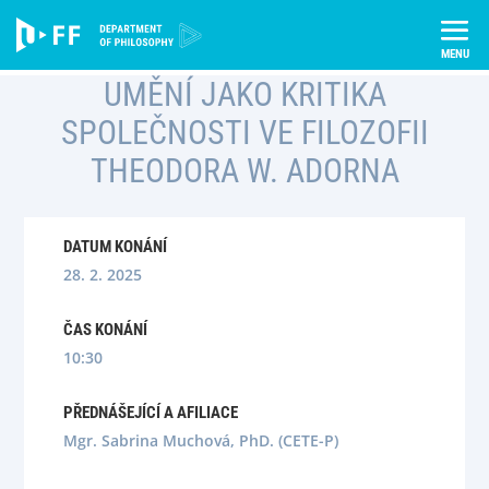
Skip
Úvod
Semináře
to
Umění jako kritika společnosti ve filozofii Theodora W. Adorna
content
UMĚNÍ JAKO KRITIKA
SPOLEČNOSTI VE FILOZOFII
THEODORA W. ADORNA
DATUM KONÁNÍ
28. 2. 2025
ČAS KONÁNÍ
10:30
PŘEDNÁŠEJÍCÍ A AFILIACE
Mgr. Sabrina Muchová, PhD. (CETE-P)