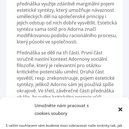
přednáška využije zdánlivě marginální pojem
estetické syntézy, který umožňuje návaznost
uměleckých děl na společenské principy i
jejich odstup od nich dobře vysvětlit. Estetická
syntéza sama totiž pro Adorna značí
modifikovanou podobu racionálního procesu,
který působí ve společnosti.
Přednáška se dělí na tři části. První část
stručně nastíní kontext Adornovy sociální
filozofie, který je relevantní pro otázku
kritického potenciálu umění. Druhá část
vysvětlí, resp. zrekonstruuje, pojem estetické
syntézy, jelikož Adorno sám jej používá spíše
okrajově. Ve třetí, závěrečné části přednáška
ukáže, že svého kritického postoje vůči
společenskému systému umělecká díla
Umožněte nám pracovat s
dosahují prostřednictvím své vnitřní
cookies soubory
rozpornosti. Právě tato rozpornost jim
umožňuje působit vůči společnosti nejen
S vaším souhlasem vám budeme moci zobrazovat naše stránky tak, jak
subverzivně, ale zároveň v utopickém gestu