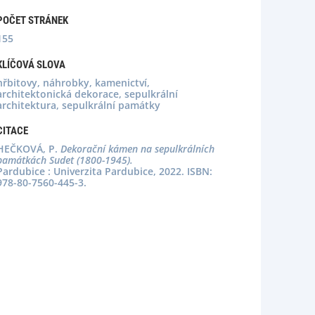
POČET STRÁNEK
155
KLÍČOVÁ SLOVA
hřbitovy, náhrobky, kamenictví,
architektonická dekorace, sepulkrální
architektura, sepulkrální památky
CITACE
HEČKOVÁ, P.
Dekorační kámen na sepulkrálních
památkách Sudet (1800-1945).
Pardubice : Univerzita Pardubice, 2022. ISBN:
978-80-7560-445-3.