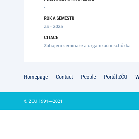
-
ROK A SEMESTR
ZS - 2025
CITACE
Zahájení semináře a organizační schůzka
Homepage
Contact
People
Portál ZČU
W
© ZČU 1991—2021