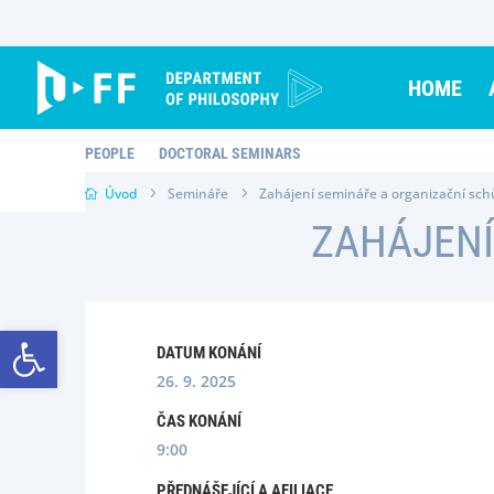
Skip
to
content
HOME
PEOPLE
DOCTORAL SEMINARS
Úvod
Semináře
Zahájení semináře a organizační sc
ZAHÁJENÍ
Open toolbar
DATUM KONÁNÍ
26. 9. 2025
ČAS KONÁNÍ
9:00
PŘEDNÁŠEJÍCÍ A AFILIACE