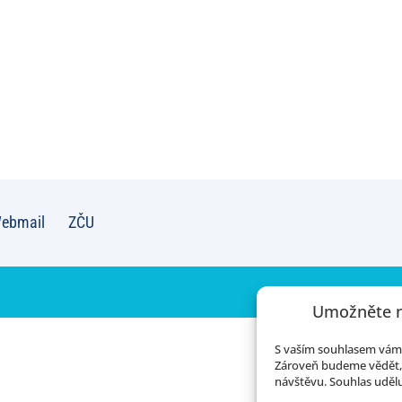
ebmail
ZČU
Umožněte n
S vaším souhlasem vám 
Zároveň budeme vědět, 
návštěvu. Souhlas udělu