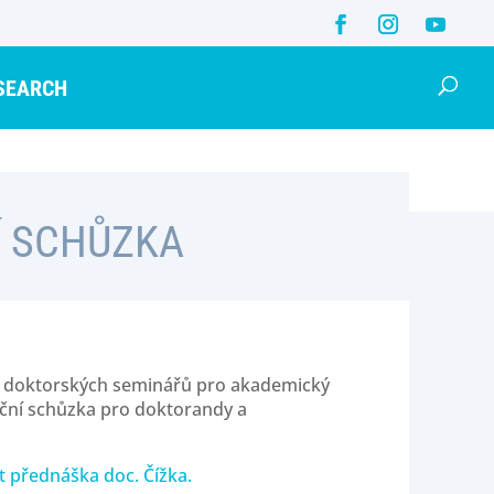
SEARCH
Í SCHŮZKA
í doktorských seminářů pro akademický
ční schůzka pro doktorandy a
 přednáška doc. Čížka.