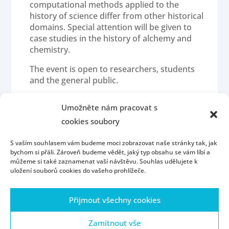
computational methods applied to the
history of science differ from other historical
domains. Special attention will be given to
case studies in the history of alchemy and
chemistry.
The event is open to researchers, students
and the general public.
More information:
https://ccs.zcu.cz/cohhis
.
Umožněte nám pracovat s
cookies soubory
S vaším souhlasem vám budeme moci zobrazovat naše stránky tak, jak
bychom si přáli. Zároveň budeme vědět, jaký typ obsahu se vám líbí a
můžeme si také zaznamenat vaší návštěvu. Souhlas udělujete k
uložení souborů cookies do vašeho prohlížeče.
Přijmout všechny cookies
Homepage
Contact
People
Portál ZČU
Webmail
ZČU
Zamítnout vše