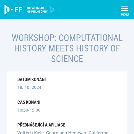
Skip
Úvod
Semináře
to
Workshop: Computational History Meets History of Science
content
WORKSHOP: COMPUTATIONAL
HISTORY MEETS HISTORY OF
SCIENCE
DATUM KONÁNÍ
18. 10. 2024
ČAS KONÁNÍ
10:30-15:00
PŘEDNÁŠEJÍCÍ A AFILIACE
Vojtěch Kaše, Georgiana Hedesan, Guillermo