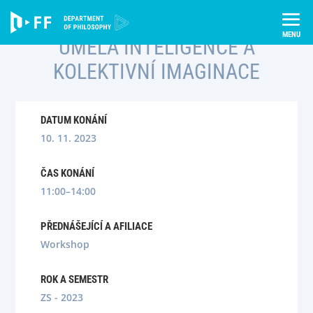
Skip
Úvod
Semináře
Umělá inteligence a kolektivní imaginace
to
content
UMĚLÁ INTELIGENCE A
KOLEKTIVNÍ IMAGINACE
DATUM KONÁNÍ
10. 11. 2023
ČAS KONÁNÍ
11:00–14:00
PŘEDNÁŠEJÍCÍ A AFILIACE
Workshop
ROK A SEMESTR
ZS - 2023