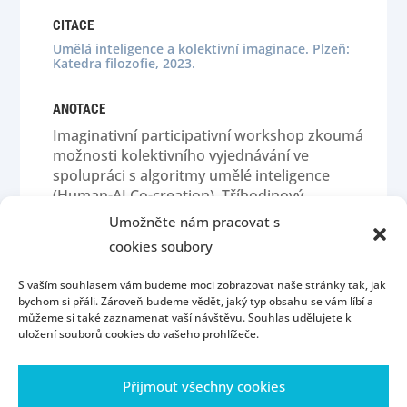
CITACE
Umělá inteligence a kolektivní imaginace. Plzeň:
Katedra filozofie, 2023.
ANOTACE
Imaginativní participativní workshop zkoumá
možnosti kolektivního vyjednávání ve
spolupráci s algoritmy umělé inteligence
(Human-AI Co-creation). Tříhodinový
workshop je pořádán v rámci rozvoje
Umožněte nám pracovat s
navazujícího studijního programu Filozofie
cookies soubory
pro umělou inteligenci, který je na ZČU
realizován ve spolupráci katedry filozofie,
S vaším souhlasem vám budeme moci zobrazovat naše stránky tak, jak
katedry kybernetiky a katedry informatiky a
bychom si přáli. Zároveň budeme vědět, jaký typ obsahu se vám líbí a
výpočetní techniky od roku 2021.
můžeme si také zaznamenat vaší návštěvu. Souhlas udělujete k
uložení souborů cookies do vašeho prohlížeče.
Přijmout všechny cookies
Homepage
Contact
People
Portál ZČU