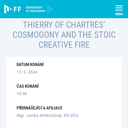
Skip
Úvod
Semináře
to
Thierry of Chartres’ Cosmogony and the Stoic Creative Fire
content
THIERRY OF CHARTRES’
COSMOGONY AND THE STOIC
CREATIVE FIRE
DATUM KONÁNÍ
17. 5. 2024
ČAS KONÁNÍ
10:30
PŘEDNÁŠEJÍCÍ A AFILIACE
Mgr. Lenka Ambrožová, KFI ZČU