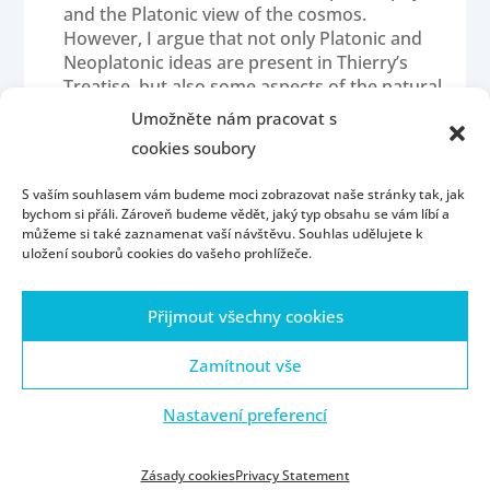
and the Platonic view of the cosmos.
However, I argue that not only Platonic and
Neoplatonic ideas are present in Thierry’s
Treatise, but also some aspects of the natural
philosophy of the Stoics can be found there.
Umožněte nám pracovat s
In my talk, I will focus on one such aspect –
cookies soubory
the element of fire. I will examine the nature
and the role of fire in Thierry’s cosmogony
S vaším souhlasem vám budeme moci zobrazovat naše stránky tak, jak
and point out in which sense it is similar to
bychom si přáli. Zároveň budeme vědět, jaký typ obsahu se vám líbí a
the Stoic understanding of creative fire.
můžeme si také zaznamenat vaší návštěvu. Souhlas udělujete k
uložení souborů cookies do vašeho prohlížeče.
Přijmout všechny cookies
Homepage
Contact
People
Portál ZČU
Webmail
ZČU
Zamítnout vše
Nastavení preferencí
© ZČU 1991—2021
Zásady cookies
Privacy Statement