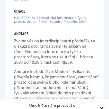
CITACE
HOLEČEK, M. Sémantická informace a fyzika
prostoročasu. Plzeň: Katedra filozofie, 2024.
ANOTACE
Zveme vás na interdisciplinární přednášku a
diskuzi s doc. Miroslavem Holečkem na
téma Sémantická informace a fyzika
prostoročasu, která se uskuteční 1. března
2024 od 10:30 v místnosti RJ209.
Anotace k přednášce: Moderní fyzika nás
přivedla k tomu, že jsme součástí „zamrzlého“
prostoročasového bloku, kde minulost,
přítomnost ani budoucnost nemá žádný
fyzikální význam. Vhled do této paradoxní
situace přináší předpoklad existence agentů
(jak například my nebo organismy), kteří, ač
Umožněte nám pracovat s