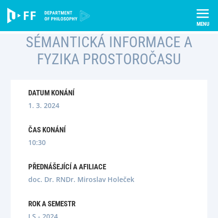
Skip
Úvod
Semináře
to
Sémantická informace a fyzika prostoročasu
content
SÉMANTICKÁ INFORMACE A
FYZIKA PROSTOROČASU
DATUM KONÁNÍ
1. 3. 2024
ČAS KONÁNÍ
10:30
PŘEDNÁŠEJÍCÍ A AFILIACE
doc. Dr. RNDr. Miroslav Holeček
ROK A SEMESTR
LS - 2024