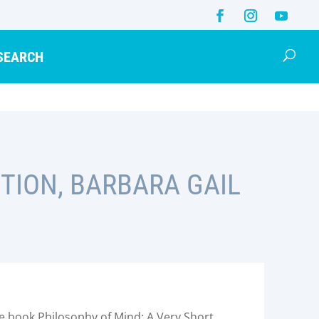
SEARCH
TION, BARBARA GAIL
e book Philosophy of Mind: A Very Short