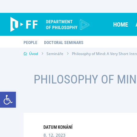
Skip
to
content
HOME
PEOPLE
DOCTORAL SEMINARS
Úvod
Semináře
Philosophy of Mind: A Very Short Int
PHILOSOPHY OF MIN
Open toolbar
DATUM KONÁNÍ
8. 12. 2023