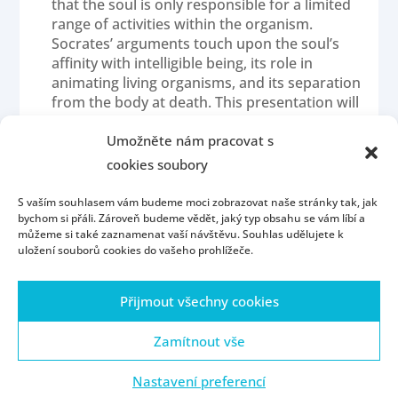
that the soul is only responsible for a limited
range of activities within the organism.
Socrates’ arguments touch upon the soul’s
affinity with intelligible being, its role in
animating living organisms, and its separation
from the body at death. This presentation will
provide an overview of Plato’s key arguments
in the Phaedo regarding the nature,
Umožněte nám pracovat s
immortality, and functions of the soul.
cookies soubory
S vaším souhlasem vám budeme moci zobrazovat naše stránky tak, jak
bychom si přáli. Zároveň budeme vědět, jaký typ obsahu se vám líbí a
můžeme si také zaznamenat vaší návštěvu. Souhlas udělujete k
uložení souborů cookies do vašeho prohlížeče.
Přijmout všechny cookies
Homepage
Contact
People
Portál ZČU
Webmail
ZČU
Zamítnout vše
Nastavení preferencí