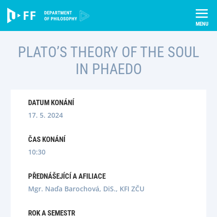
Skip
Úvod
Semináře
Plato’s Theory of the Soul in Phaedo
to
content
PLATO’S THEORY OF THE SOUL
IN PHAEDO
DATUM KONÁNÍ
17. 5. 2024
ČAS KONÁNÍ
10:30
PŘEDNÁŠEJÍCÍ A AFILIACE
Mgr. Naďa Barochová, DiS., KFI ZČU
ROK A SEMESTR