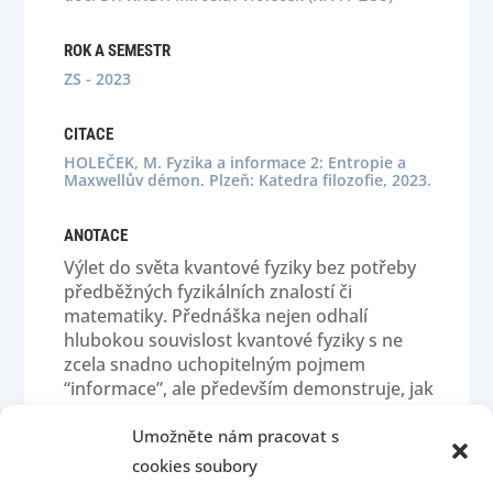
ROK A SEMESTR
ZS - 2023
CITACE
HOLEČEK, M. Fyzika a informace 2: Entropie a
Maxwellův démon. Plzeň: Katedra filozofie, 2023.
ANOTACE
Výlet do světa kvantové fyziky bez potřeby
předběžných fyzikálních znalostí či
matematiky. Přednáška nejen odhalí
hlubokou souvislost kvantové fyziky s ne
zcela snadno uchopitelným pojmem
“informace”, ale především demonstruje, jak
zásadní je určité filosofické předporozumění
světu, když musíme opustit navyklá schémata
Umožněte nám pracovat s
myšlení.
cookies soubory