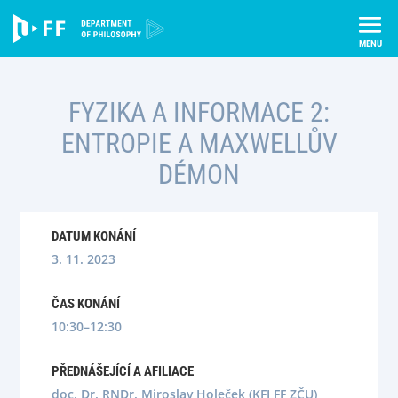
Skip
Úvod
Semináře
to
Fyzika a informace 2: Entropie a Maxwellův démon
content
FYZIKA A INFORMACE 2:
ENTROPIE A MAXWELLŮV
DÉMON
DATUM KONÁNÍ
3. 11. 2023
ČAS KONÁNÍ
10:30–12:30
PŘEDNÁŠEJÍCÍ A AFILIACE
doc. Dr. RNDr. Miroslav Holeček (KFI FF ZČU)