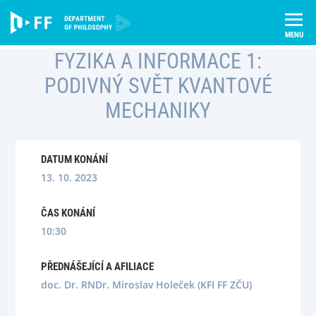
Skip
Úvod
Semináře
to
Fyzika a informace 1: Podivný svět kvantové mechaniky
content
FYZIKA A INFORMACE 1:
PODIVNÝ SVĚT KVANTOVÉ
MECHANIKY
DATUM KONÁNÍ
13. 10. 2023
ČAS KONÁNÍ
10:30
PŘEDNÁŠEJÍCÍ A AFILIACE
doc. Dr. RNDr. Miroslav Holeček (KFI FF ZČU)