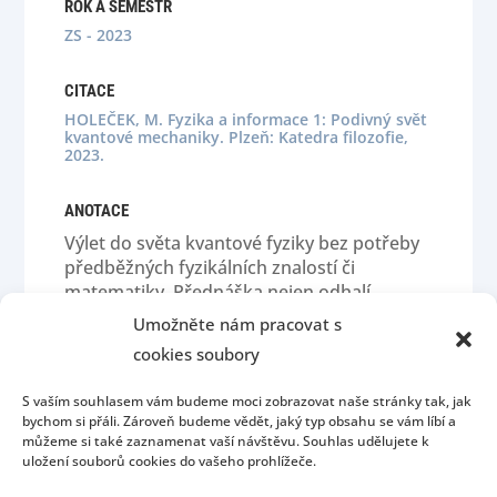
ROK A SEMESTR
ZS - 2023
CITACE
HOLEČEK, M. Fyzika a informace 1: Podivný svět
kvantové mechaniky. Plzeň: Katedra filozofie,
2023.
ANOTACE
Výlet do světa kvantové fyziky bez potřeby
předběžných fyzikálních znalostí či
matematiky. Přednáška nejen odhalí
hlubokou souvislost kvantové fyziky s ne
Umožněte nám pracovat s
zcela snadno uchopitelným pojmem
cookies soubory
“informace”, ale především demonstruje, jak
zásadní je určité filosofické předporozumění
S vaším souhlasem vám budeme moci zobrazovat naše stránky tak, jak
světu, když musíme opustit navyklá schémata
bychom si přáli. Zároveň budeme vědět, jaký typ obsahu se vám líbí a
myšlení.
můžeme si také zaznamenat vaší návštěvu. Souhlas udělujete k
uložení souborů cookies do vašeho prohlížeče.