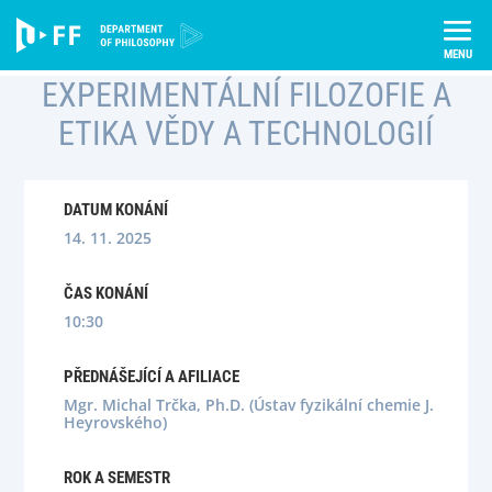
Skip
Úvod
Semináře
to
Experimentální filozofie a etika vědy a technologií
content
EXPERIMENTÁLNÍ FILOZOFIE A
ETIKA VĚDY A TECHNOLOGIÍ
DATUM KONÁNÍ
14. 11. 2025
ČAS KONÁNÍ
10:30
PŘEDNÁŠEJÍCÍ A AFILIACE
Mgr. Michal Trčka, Ph.D. (Ústav fyzikální chemie J.
Heyrovského)
ROK A SEMESTR