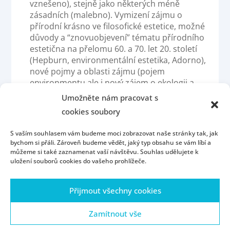
vznešeno), stejně jako některých méně
zásadních (malebno). Vymizení zájmu o
přírodní krásno ve filosofické estetice, možné
důvody a “znovuobjevení” tématu přírodního
estetična na přelomu 60. a 70. let 20. století
(Hepburn, environmentální estetika, Adorno),
nové pojmy a oblasti zájmu (pojem
environmentu ale i nový zájem o ekologii a
environmentální problémy). Nejednoduché
Umožněte nám pracovat s
vztahy k obecně zastávaným estetickým
cookies soubory
postojům k přírodě (např. v počátcích
estetické ocenění velehor, naopak později
S vaším souhlasem vám budeme moci zobrazovat naše stránky tak, jak
nezájem o obecně sdílené a oceňované
bychom si přáli. Zároveň budeme vědět, jaký typ obsahu se vám líbí a
terény).
můžeme si také zaznamenat vaší návštěvu. Souhlas udělujete k
uložení souborů cookies do vašeho prohlížeče.
Přijmout všechny cookies
Homepage
Contact
People
Portál ZČU
Webmail
ZČU
Zamítnout vše