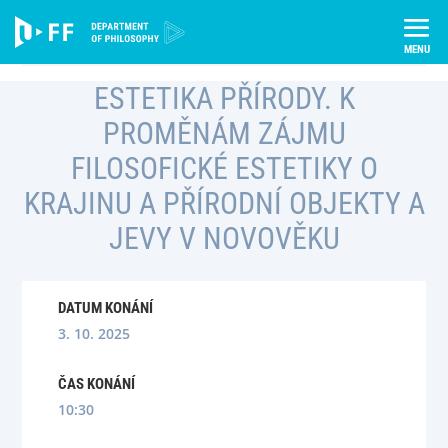
Skip
Úvod
Semináře
to
Estetika přírody. K proměnám zájmu filosofické estetiky o krajinu a
content
přírodní objekty a jevy v novověku
ESTETIKA PŘÍRODY. K
PROMĚNÁM ZÁJMU
FILOSOFICKÉ ESTETIKY O
KRAJINU A PŘÍRODNÍ OBJEKTY A
JEVY V NOVOVĚKU
DATUM KONÁNÍ
3. 10. 2025
ČAS KONÁNÍ
10:30