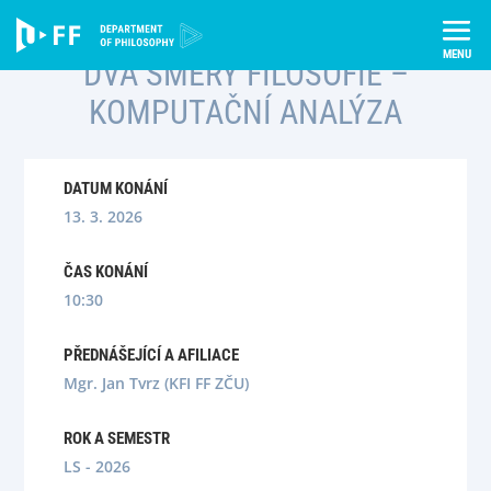
Skip
Úvod
Semináře
Dva směry filosofie – komputační analýza
to
content
DVA SMĚRY FILOSOFIE –
KOMPUTAČNÍ ANALÝZA
DATUM KONÁNÍ
13. 3. 2026
ČAS KONÁNÍ
10:30
PŘEDNÁŠEJÍCÍ A AFILIACE
Mgr. Jan Tvrz (KFI FF ZČU)
ROK A SEMESTR
LS - 2026