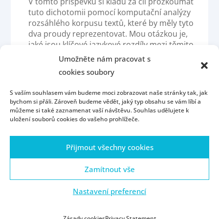
V tomto příspěvku si kladu za cíl prozkoumat
tuto dichotomii pomocí komputační analýzy
rozsáhlého korpusu textů, které by měly tyto
dva proudy reprezentovat. Mou otázkou je,
jaké jsou klíčové jazykové rozdíly mezi těmito
směry, a zda jsou natolik signifikantní, aby
Umožněte nám pracovat s
mohly být využité za účelem automatické
cookies soubory
klasifikace metodami strojového učení.
Analyzované budou sémantické a
S vaším souhlasem vám budeme moci zobrazovat naše stránky tak, jak
stylometrické znaky jednotlivých dokumentů v
bychom si přáli. Zároveň budeme vědět, jaký typ obsahu se vám líbí a
rámci námi sestaveného korpusu.
můžeme si také zaznamenat vaší návštěvu. Souhlas udělujete k
uložení souborů cookies do vašeho prohlížeče.
Přijmout všechny cookies
Homepage
Contact
People
Portál ZČU
Webmail
ZČU
Zamítnout vše
Nastavení preferencí
© ZČU 1991—2021
Zásady cookies
Privacy Statement